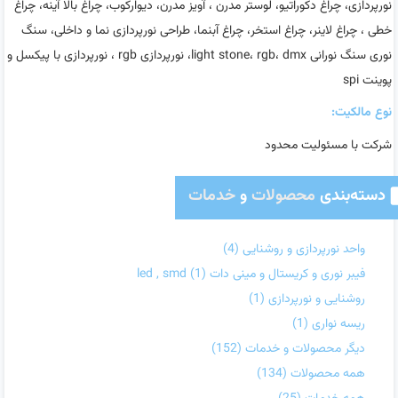
نورپردازی، چراغ دکوراتیو، لوستر مدرن ، آویز مدرن، دیوارکوب، چراغ بالا آینه، چراغ
خطی ، چراغ لاینر، چراغ استخر، چراغ آبنما، طراحی نورپردازی نما و داخلی، سنگ
نوری سنگ نورانی light stone، rgb، dmx، نورپردازی rgb ، نورپردازی با پیکسل و
پوینت spi
نوع مالکیت:
شرکت با مسئولیت محدود
دسته‌بندی
محصولات
و
خدمات
واحد نورپردازی و روشنایی
(4)
فیبر نوری و کریستال و مینی دات led , smd
(1)
روشنایی و نورپردازی
(1)
ریسه نواری
(1)
دیگر محصولات و خدمات
(152)
همه محصولات
(134)