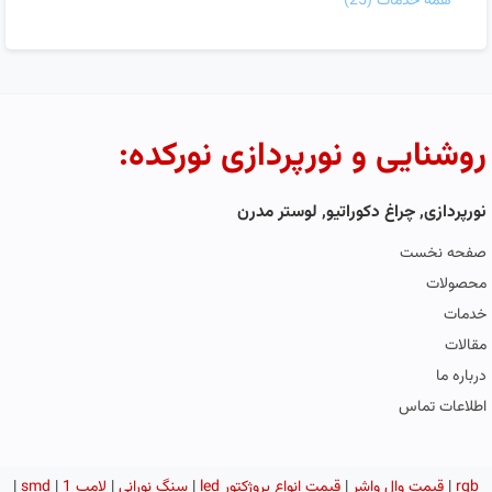
همه خدمات
(25)
روشنایی و نورپردازی نورکده:
نورپردازی, چراغ دکوراتیو, لوستر مدرن
صفحه نخست
محصولات
خدمات
مقالات
درباره ما
اطلاعات تماس
rgb
|
قیمت وال واشر
|
قیمت انواع پروژکتور led
|
سنگ نورانی
|
لامپ smd
1
|
|