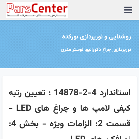
منوی
سایت
روشنایی و نورپردازی نورکده
نورپردازی, چراغ دکوراتیو, لوستر مدرن
استاندارد 4-2-14878 : تعیین رتبه
کیفی لامپ ها و چراغ های LED -
قسمت 2: الزامات ویژه - بخش 4: